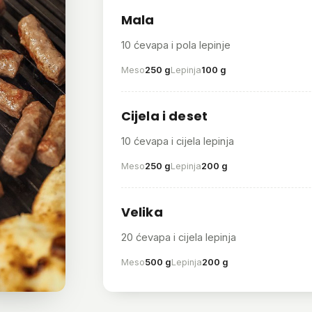
Mala
10 ćevapa i pola lepinje
Meso
250 g
Lepinja
100 g
Cijela i deset
10 ćevapa i cijela lepinja
Meso
250 g
Lepinja
200 g
Velika
20 ćevapa i cijela lepinja
Meso
500 g
Lepinja
200 g