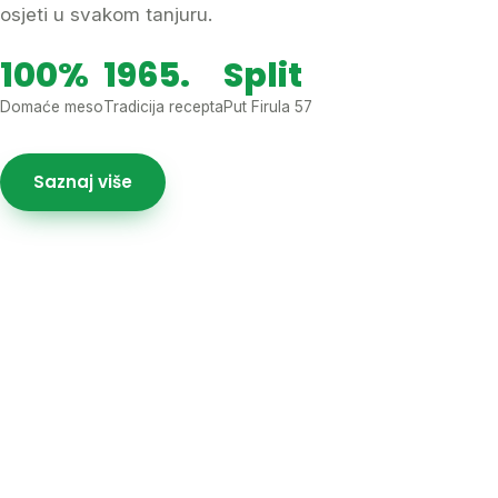
osjeti u svakom tanjuru.
100%
1965.
Split
Domaće meso
Tradicija recepta
Put Firula 57
Saznaj više