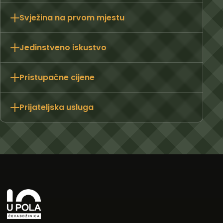
Svježina na prvom mjestu
Meso i sastojci pripremaju se svakodnevno,
Jedinstveno iskustvo
bez zaliha od jučer. Svježina je temelj svakog
jela koje izađe iz naše kuhinje.
10 u pola nije samo restoran – to je mjesto gdje
Pristupačne cijene
se susreću prijatelji, stvaraju uspomene i gdje je
svaki obrok mala proslava.
Vrhunska kvaliteta ne mora biti skupa. Nudimo
Prijateljska usluga
poštene cijene za obilan i pravi obrok koji
zadovoljava.
Kod nas ste uvijek dobrodošli. Ljubazna ekipa
pobrinut će se da se od prvog trenutka osjećate
kao kod kuće.