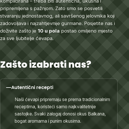
komplicirana – treba biti autentična, ukusna i
pripremljena s pažnjom. Zato smo se posvetili
stvaranju jednostavnog, ali savršenog jelovnika koji
zadovoljava i najzahtjevnije gurmane. Posjetite nas i
doživite zašto je
10 u pola
postao omiljeno mjesto
za sve ljubitelje ćevapa.
Zašto izabrati nas?
Autentični recepti
Naši ćevapi pripremaju se prema tradicionalnim
receptima, koristeći samo najkvalitetnije
sastojke. Svaki zalogaj donosi okus Balkana,
bogat aromama i punim okusima.