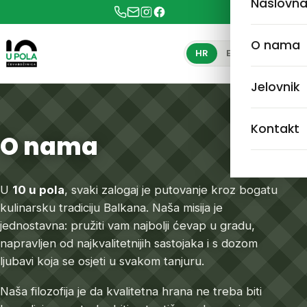
Naslovn
O nama
HR
EN
Jelovnik
Kontakt
O nama
U
10 u pola
, svaki zalogaj je putovanje kroz bogatu
kulinarsku tradiciju Balkana. Naša misija je
jednostavna: pružiti vam najbolji ćevap u gradu,
napravljen od najkvalitetnijih sastojaka i s dozom
ljubavi koja se osjeti u svakom tanjuru.
Naša filozofija je da kvalitetna hrana ne treba biti